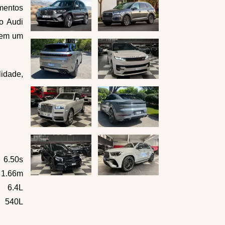
amentos
o Audi
ntem um
lidade,
6.50s
x 1.66m
6.4L
540L