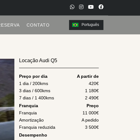
W
I
Y
F
h
n
o
a
RESERVA
CONTATO
Português
a
s
u
c
t
t
t
e
s
a
u
b
a
g
b
o
Locação Audi Q5
p
r
e
o
p
a
k
Preço por dia
A partir de
m
1 dia / 200kms
420
€
3 dias / 600kms
1 180
€
7 dias / 1 400kms
2 490
€
Franquia
Preço
Franquia
11 000€
Amortização
A pedido
Franquia reduzida
3 500€
Desempenho