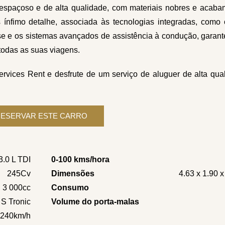
o espaçoso e de alta qualidade, com materiais nobres e acab
ínfimo detalhe, associada às tecnologias integradas, como 
se e os sistemas avançados de assistência à condução, gara
todas as suas viagens.
vices Rent e desfrute de um serviço de aluguer de alta qua
3.0 L TDI
0-100 kms/hora
245Cv
Dimensões
4.63 x 1.90 
3 000cc
Consumo
S Tronic
Volume do porta-malas
240km/h