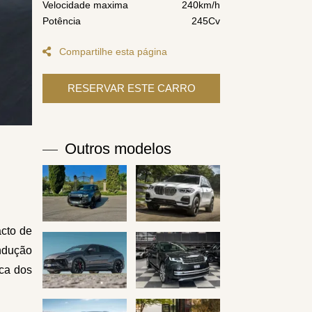
Velocidade maxima
240km/h
Potência
245Cv
Compartilhe esta página
Outros modelos
acto de
ndução
rca dos