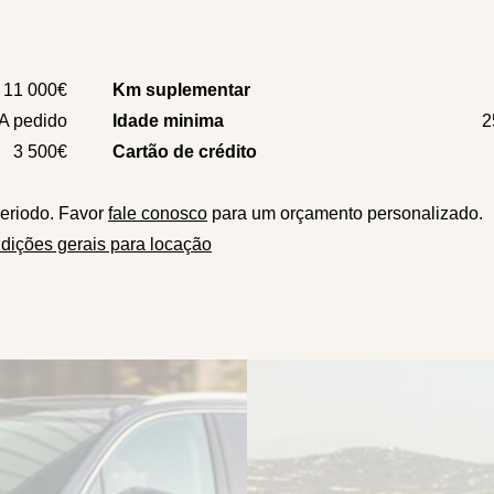
11 000€
Km suplementar
A pedido
Idade minima
2
3 500€
Cartão de crédito
eriodo. Favor
fale conosco
para um orçamento personalizado.
dições gerais para locação