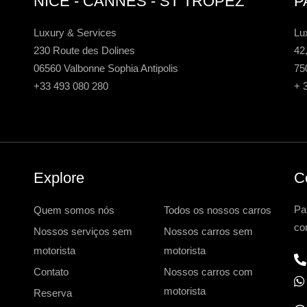
NICE - CANNES - ST TROPEZ
P
Luxury & Services
Lu
230 Route des Dolines
42
06560 Valbonne Sophia Antipolis
75
+33 493 080 280
+ 
Explore
C
Pa
Quem somos nós
Todos os nossos carros
co
Nossos serviços sem
Nossos carros sem
motorista
motorista
Contato
Nossos carros com
motorista
Reserva