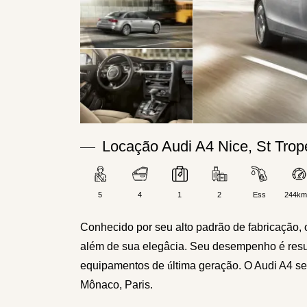
Locação Audi A4 Nice, St Tro
5
4
1
2
Ess
244km
Conhecido por seu alto padrão de fabricação, o
além de sua elegâcia. Seu desempenho é resul
equipamentos de
ú
ltima geração. O Audi A4 
Mônaco, Paris.