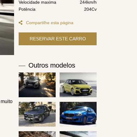
Velocidade maxima
244km/h
Potência
204Cv
Compartilhe esta página
Outros modelos
 muito