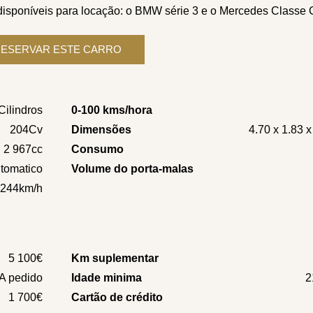
dispon
í
veis para locação: o
BMW série 3
e o
Mercedes Classe 
Cilindros
0-100 kms/hora
204Cv
Dimensões
4.70 x 1.83 
2 967cc
Consumo
tomatico
Volume do porta-malas
244km/h
5 100€
Km suplementar
A pedido
Idade minima
2
1 700€
Cartão de crédito