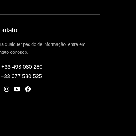
ontato
ra qualquer pedido de informação, entre em
ntato conosco.
+33 493 080 280
+33 677 580 525
W
I
Y
F
n
o
a
s
u
c
t
t
e
a
u
b
g
b
o