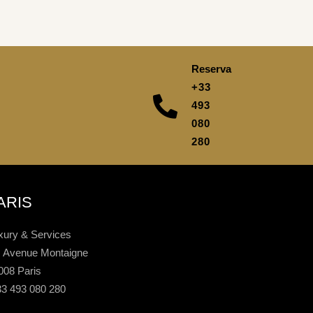
Reserva
+33
493
080
280
ARIS
xury & Services
, Avenue Montaigne
008 Paris
33 493 080 280