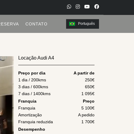
W
I
Y
F
h
n
o
a
RESERVA
CONTATO
Português
a
s
u
c
t
t
t
e
s
a
u
b
a
g
b
o
Locação Audi A4
p
r
e
o
p
a
k
Preço por dia
A partir de
m
1 dia / 200kms
250
€
3 dias / 600kms
650
€
7 dias / 1400kms
1 095
€
Franquia
Preço
Franquia
5 100€
Amortização
A pedido
Franquia reduzida
1 700€
Desempenho