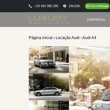
+33 493 080 280
24h/24h
EMPRESA
Página inicial
›
Locação Audi
› Audi A4