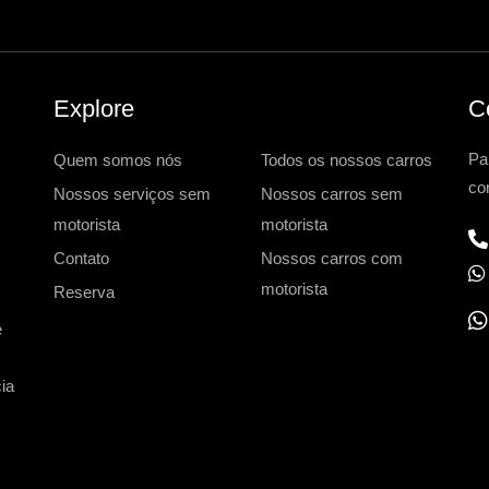
Explore
C
Pa
Quem somos nós
Todos os nossos carros
co
Nossos serviços sem
Nossos carros sem
motorista
motorista
Contato
Nossos carros com
motorista
Reserva
e
h
ia
a
t
s
a