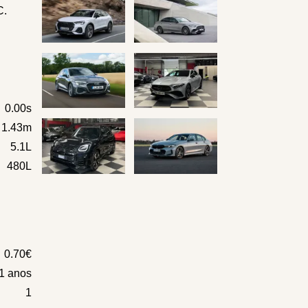
C
.
0.00s
x 1.43m
5.1L
480L
0.70€
1 anos
1