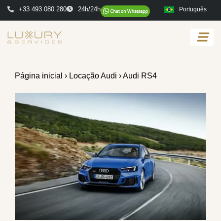
+33 493 080 280
24h/24h
Português
Página inicial
›
Locação Audi
› Audi RS4