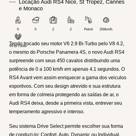
Locação Audi RS4 Nice, St Tropez, Cannes
e Monaco
5
5
2
2
Petrol
250km/h
Tendo trocado seu motor V6 2.9 Bi-Turbo pelo V8 4.2,
V6 Bi-Turbo
o mesmo do Porsche Panamera 4S, o novo Audi RS4
surpreende com seus 450 cavalos distribuindo uma
potência de 0 a 100 km/h em apenas 4.1 segundos. O
RS4 Avant vem assim enriquecer a gama dos veiculos
esportivos. Com seu design atrevido e sua estrutura
em forma de colmeia protegendo as saídas de ar, o
Audi RS4 deixa, desde a primeira vista, entrever seu
temperamento agressivo e intenso.
Seu sistema Drive Select permite escolher sua forma
de conduzi-lo: Confort, Auto, Dynamic ou Individual,