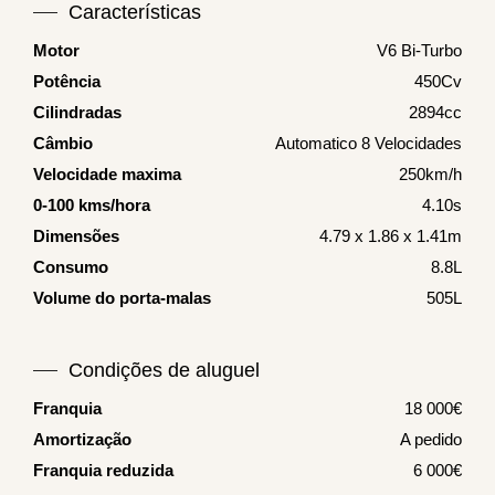
Características
Motor
V6 Bi-Turbo
Potência
450Cv
Cilindradas
2894cc
Câmbio
Automatico 8 Velocidades
Velocidade maxima
250km/h
0-100 kms/hora
4.10s
Dimensões
4.79 x 1.86 x 1.41m
Consumo
8.8L
Volume do porta-malas
505L
Condições de aluguel
Franquia
18 000€
Amortização
A pedido
Franquia reduzida
6 000€