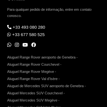
Para qualquer pedido de informação, entre em contato
conosco.
+33 493 080 280
+33 677 580 525
W
I
Y
F
h
n
o
a
Aluguel Range Rover aeroporto de Genebra
-
a
s
u
c
Aluguel Range Rover Courchevel
-
t
t
t
e
Aluguel Range Rover Megève
-
s
a
u
b
Aluguel Range Rover Val d'Isère
-
a
g
b
o
Aluguel de Mercedes SUV aeroporto de Genebra
-
p
r
e
o
Aluguel Mercedes SUV Courchevel
-
p
a
k
Aluguel Mercedes SUV Megève
-
m