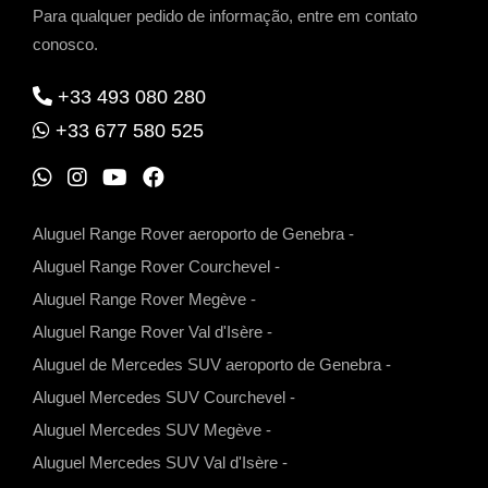
Para qualquer pedido de informação, entre em contato
conosco.
+33 493 080 280
+33 677 580 525
W
I
Y
F
h
n
o
a
Aluguel Range Rover aeroporto de Genebra
-
a
s
u
c
Aluguel Range Rover Courchevel
-
t
t
t
e
Aluguel Range Rover Megève
-
s
a
u
b
Aluguel Range Rover Val d'Isère
-
a
g
b
o
Aluguel de Mercedes SUV aeroporto de Genebra
-
p
r
e
o
Aluguel Mercedes SUV Courchevel
-
p
a
k
Aluguel Mercedes SUV Megève
-
m
Aluguel Mercedes SUV Val d'Isère
-