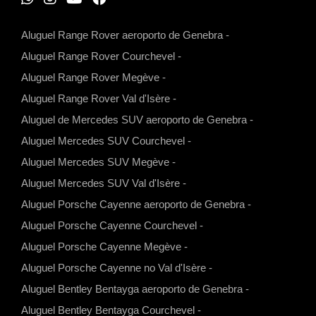
W
I
Y
F
h
n
o
a
Aluguel Range Rover aeroporto de Genebra
-
a
s
u
c
Aluguel Range Rover Courchevel
-
t
t
t
e
Aluguel Range Rover Megève
-
s
a
u
b
Aluguel Range Rover Val d'Isère
-
a
g
b
o
Aluguel de Mercedes SUV aeroporto de Genebra
-
p
r
e
o
Aluguel Mercedes SUV Courchevel
-
p
a
k
Aluguel Mercedes SUV Megève
-
m
Aluguel Mercedes SUV Val d'Isère
-
Aluguel Porsche Cayenne aeroporto de Genebra
-
Aluguel Porsche Cayenne Courchevel
-
Aluguel Porsche Cayenne Megève
-
Aluguel Porsche Cayenne no Val d'Isère
-
Aluguel Bentley Bentayga aeroporto de Genebra
-
Aluguel Bentley Bentayga Courchevel
-