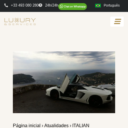
+33 493 080 280
24h/24h
Português
Página inicial
›
Atualidades
› ITALIAN