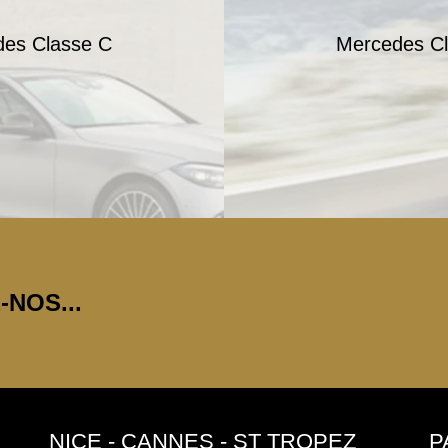
es Classe C
Mercedes Cl
NOS...
NICE - CANNES - ST TROPEZ
P