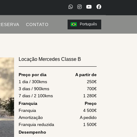
W
I
Y
F
h
n
o
a
RESERVA
CONTATO
Português
a
s
u
c
t
t
t
e
s
a
u
b
a
g
b
o
Locação Mercedes Classe B
p
r
e
o
p
a
k
Preço por dia
A partir de
m
1 dia / 300kms
250
€
3 dias / 900kms
700
€
7 dias / 2 100kms
1 280
€
Franquia
Preço
Franquia
4 500€
Amortização
A pedido
Franquia reduzida
1 500€
Desempenho