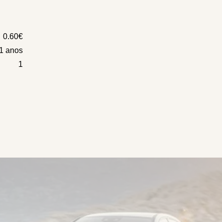
0.60€
1 anos
1