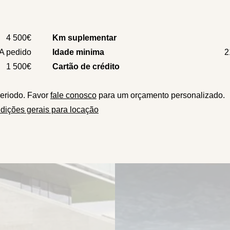
4 500€
Km suplementar
A pedido
Idade minima
2
1 500€
Cartão de crédito
eriodo. Favor
fale conosco
para um orçamento personalizado.
dições gerais para locação