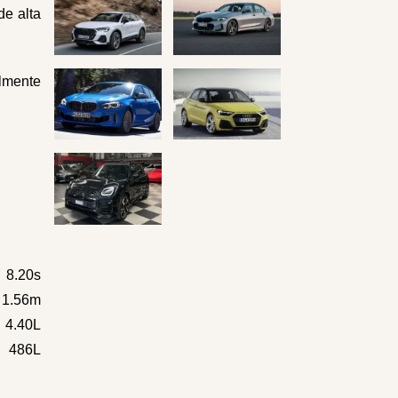
de alta
almente
8.20s
x 1.56m
4.40L
486L