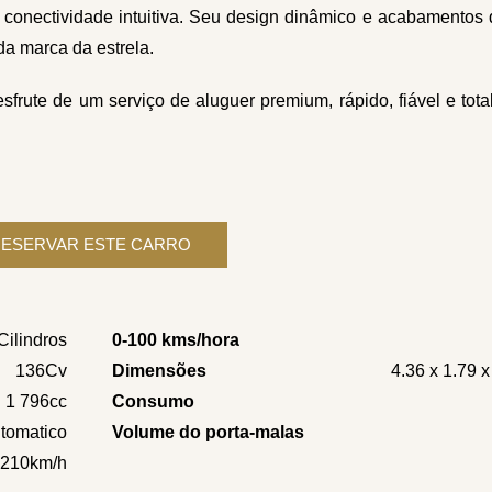
conectividade intuitiva. Seu design dinâmico e acabamentos 
da marca da estrela.
rute de um serviço de aluguer premium, rápido, fiável e tot
Cilindros
0-100 kms/hora
136Cv
Dimensões
4.36 x 1.79 
1 796cc
Consumo
tomatico
Volume do porta-malas
210km/h