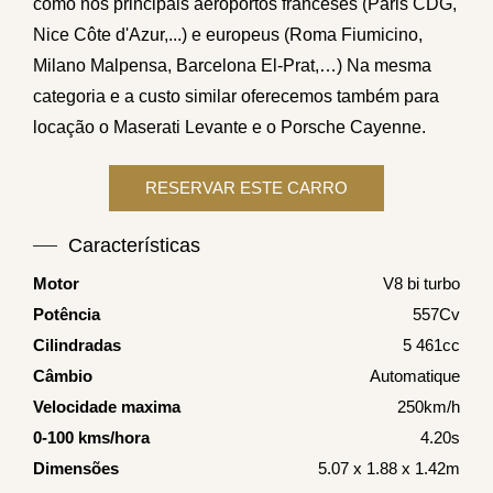
como nos principais aeroportos franceses (Paris CDG,
Nice Côte d'Azur,...) e europeus (Roma Fiumicino,
Milano Malpensa, Barcelona El-Prat,…) Na mesma
categoria e a custo similar oferecemos também para
locação o
Maserati Levante
e o
Porsche Cayenne
.
Características
Motor
V8 bi turbo
Potência
557Cv
Cilindradas
5 461cc
Câmbio
Automatique
Velocidade maxima
250km/h
0-100 kms/hora
4.20s
Dimensões
5.07 x 1.88 x 1.42m