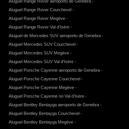
Aluguel Range Rover aeroporto de Genebra
-
a
s
u
c
Aluguel Range Rover Courchevel
-
t
t
t
e
Aluguel Range Rover Megève
-
s
a
u
b
Aluguel Range Rover Val d'Isère
-
a
g
b
o
Aluguel de Mercedes SUV aeroporto de Genebra
-
p
r
e
o
Aluguel Mercedes SUV Courchevel
-
p
a
k
Aluguel Mercedes SUV Megève
-
m
Aluguel Mercedes SUV Val d'Isère
-
Aluguel Porsche Cayenne aeroporto de Genebra
-
Aluguel Porsche Cayenne Courchevel
-
Aluguel Porsche Cayenne Megève
-
Aluguel Porsche Cayenne no Val d'Isère
-
Aluguel Bentley Bentayga aeroporto de Genebra
-
Aluguel Bentley Bentayga Courchevel
-
Aluguel Bentley Bentayga Megève
-