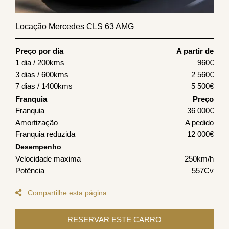
Locação Mercedes CLS 63 AMG
Preço por dia
A partir de
1 dia / 200kms
960
€
3 dias / 600kms
2 560
€
7 dias / 1400kms
5 500
€
Franquia
Preço
Franquia
36 000€
Amortização
A pedido
Franquia reduzida
12 000€
Desempenho
Velocidade maxima
250km/h
Potência
557Cv
Compartilhe esta página