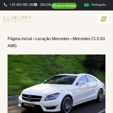
+33 493 080 280
24h/24h
Português
Página inicial
›
Locação Mercedes
› Mercedes CLS 63
AMG