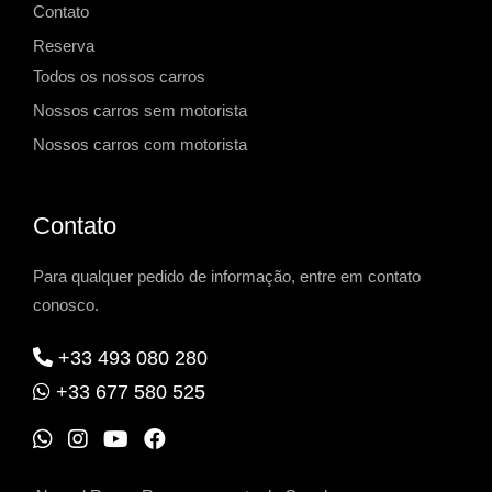
Contato
Reserva
Todos os nossos carros
Nossos carros sem motorista
Nossos carros com motorista
Contato
Para qualquer pedido de informação, entre em contato
conosco.
+33 493 080 280
+33 677 580 525
W
I
Y
F
h
n
o
a