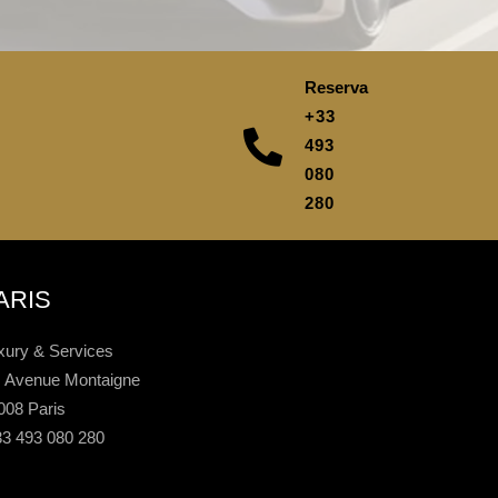
Reserva
+33
493
080
280
ARIS
xury & Services
, Avenue Montaigne
008 Paris
33 493 080 280