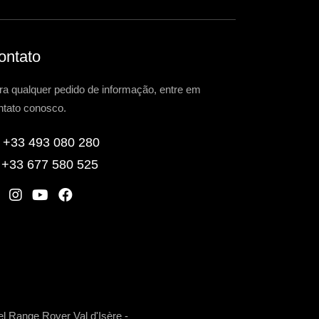
ontato
ra qualquer pedido de informação, entre em
ntato conosco.
+33 493 080 280
+33 677 580 525
W
I
Y
F
n
o
a
s
u
c
t
t
e
a
u
b
g
b
o
el Range Rover Val d'Isère
-