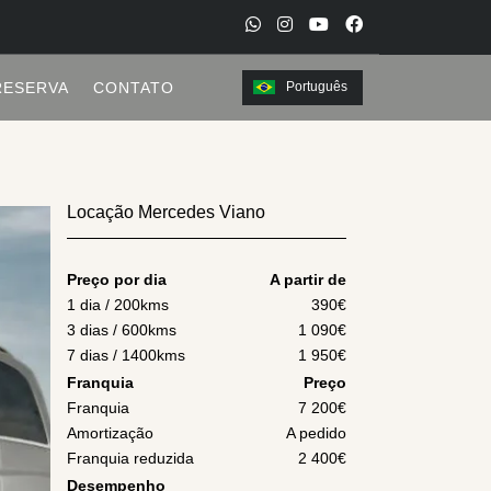
W
I
Y
F
h
n
o
a
RESERVA
CONTATO
Português
a
s
u
c
t
t
t
e
s
a
u
b
a
g
b
o
Locação Mercedes Viano
p
r
e
o
p
a
k
Preço por dia
A partir de
m
1 dia / 200kms
390
€
3 dias / 600kms
1 090
€
7 dias / 1400kms
1 950
€
Franquia
Preço
Franquia
7 200€
Amortização
A pedido
Franquia reduzida
2 400€
Desempenho