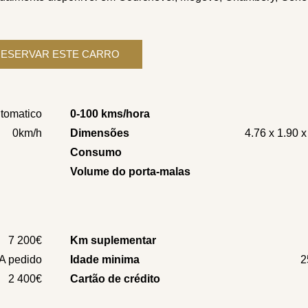
tomatico
0-100 kms/hora
0km/h
Dimensões
4.76 x 1.90 
Consumo
Volume do porta-malas
7 200€
Km suplementar
A pedido
Idade minima
2
2 400€
Cartão de crédito