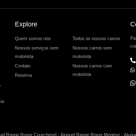
Explore
C
Pa
Quem somos nós
Todos os nossos carros
co
Nossos serviços sem
Nossos carros sem
motorista
motorista
Contato
Nossos carros com
motorista
Reserva
e
h
ia
a
t
s
a
uel Range Rover Courchevel
-
Aluguel Range Rover Megève
-
Alugu