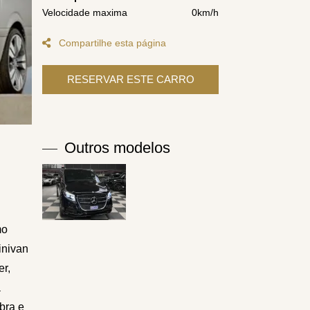
Velocidade maxima
0km/h
Compartilhe esta página
Outros modelos
mo
inivan
er,
a
bra e