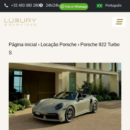
+33 493 080 280
24h/24h
Português
Página inicial
›
Locação Porsche
› Porsche 922 Turbo
S