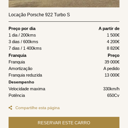
Locação Porsche 922 Turbo S
Preço por dia
A partir de
1 dia / 200kms
1 500
€
3 dias / 600kms
4 200
€
7 dias / 1 400kms
8 820
€
Franquia
Preço
Franquia
39 000€
Amortização
A pedido
Franquia reduzida
13 000€
Desempenho
Velocidade maxima
330km/h
Potência
650Cv
Compartilhe esta página