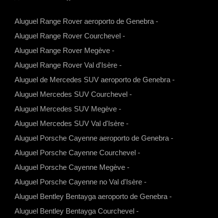
W
I
Y
F
h
n
o
a
Aluguel Range Rover aeroporto de Genebra
-
a
s
u
c
Aluguel Range Rover Courchevel
-
t
t
t
e
Aluguel Range Rover Megève
-
s
a
u
b
Aluguel Range Rover Val d'Isère
-
a
g
b
o
Aluguel de Mercedes SUV aeroporto de Genebra
-
p
r
e
o
Aluguel Mercedes SUV Courchevel
-
p
a
k
Aluguel Mercedes SUV Megève
-
m
Aluguel Mercedes SUV Val d'Isère
-
Aluguel Porsche Cayenne aeroporto de Genebra
-
Aluguel Porsche Cayenne Courchevel
-
Aluguel Porsche Cayenne Megève
-
Aluguel Porsche Cayenne no Val d'Isère
-
Aluguel Bentley Bentayga aeroporto de Genebra
-
Aluguel Bentley Bentayga Courchevel
-