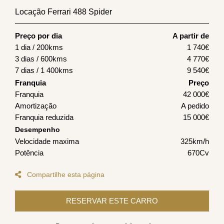
Locação Ferrari 488 Spider
Preço por dia
A partir de
1 dia / 200kms
1 740
€
3 dias / 600kms
4 770
€
7 dias / 1 400kms
9 540
€
Franquia
Preço
Franquia
42 000€
Amortização
A pedido
Franquia reduzida
15 000€
Desempenho
Velocidade maxima
325km/h
Potência
670Cv
Compartilhe esta página