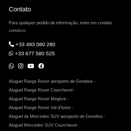
Contato
Para qualquer pedido de informação, entre em contato
conosco.
+33 493 080 280
+33 677 580 525
W
I
Y
F
h
n
o
a
Aluguel Range Rover aeroporto de Genebra
-
a
s
u
c
Aluguel Range Rover Courchevel
-
t
t
t
e
Aluguel Range Rover Megève
-
s
a
u
b
Aluguel Range Rover Val d'Isère
-
a
g
b
o
Aluguel de Mercedes SUV aeroporto de Genebra
-
p
r
e
o
Aluguel Mercedes SUV Courchevel
-
p
a
k