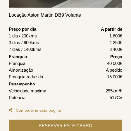
Locação Aston Martin DB9 Volante
Preço por dia
A partir de
1 dia / 200kms
1 600
€
3 dias / 600kms
4 250
€
7 dias / 1400kms
8 400
€
Franquia
Preço
Franquia
40 000€
Amortização
A pedido
Franquia reduzida
15 000€
Desempenho
Velocidade maxima
295km/h
Potência
517Cv
Compartilhe esta página