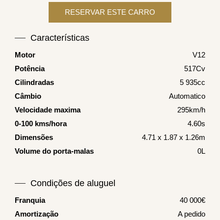
Características
Motor
V12
Potência
517Cv
Cilindradas
5 935cc
Câmbio
Automatico
Velocidade maxima
295km/h
0-100 kms/hora
4.60s
Dimensões
4.71 x 1.87 x 1.26m
Volume do porta-malas
0L
Condições de aluguel
Franquia
40 000€
Amortização
A pedido