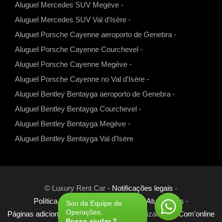
Aluguel Mercedes SUV Megève
-
m
Aluguel Mercedes SUV Val d'Isère
-
Aluguel Porsche Cayenne aeroporto de Genebra
-
Aluguel Porsche Cayenne Courchevel
-
Aluguel Porsche Cayenne Megève
-
Aluguel Porsche Cayenne no Val d'Isère
-
Aluguel Bentley Bentayga aeroporto de Genebra
-
Aluguel Bentley Bentayga Courchevel
-
Aluguel Bentley Bentayga Megève
-
Aluguel Bentley Bentayga Val d'Isère
© Luxury Rent Car -
Notificações legais
-
Política de privacidade
-
Cookies
-
Atualidades
-
Sou da Equipe de
Operações.
Páginas adicionais
-
Links
-
Parceria
- Realizado por
Com'online
Posso ajudar ?