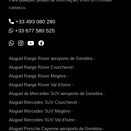
conosco.
+33 493 080 280
+33 677 580 525
W
I
Y
F
h
n
o
a
Aluguel Range Rover aeroporto de Genebra
-
a
s
u
c
Aluguel Range Rover Courchevel
-
t
t
t
e
Aluguel Range Rover Megève
-
s
a
u
b
Aluguel Range Rover Val d'Isère
-
a
g
b
o
Aluguel de Mercedes SUV aeroporto de Genebra
-
p
r
e
o
Aluguel Mercedes SUV Courchevel
-
p
a
k
Aluguel Mercedes SUV Megève
-
m
Aluguel Mercedes SUV Val d'Isère
-
Aluguel Porsche Cayenne aeroporto de Genebra
-