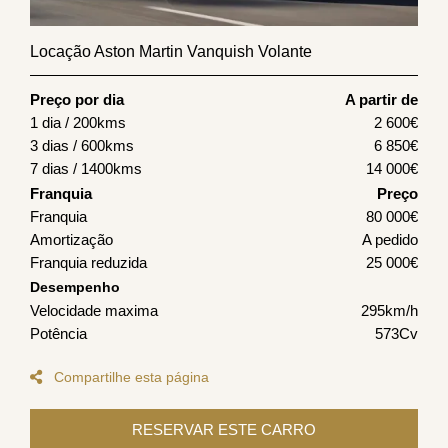
Locação Aston Martin Vanquish Volante
Preço por dia
A partir de
1 dia / 200kms
2 600
€
3 dias / 600kms
6 850
€
7 dias / 1400kms
14 000
€
Franquia
Preço
Franquia
80 000€
Amortização
A pedido
Franquia reduzida
25 000€
Desempenho
Velocidade maxima
295km/h
Potência
573Cv
Compartilhe esta página