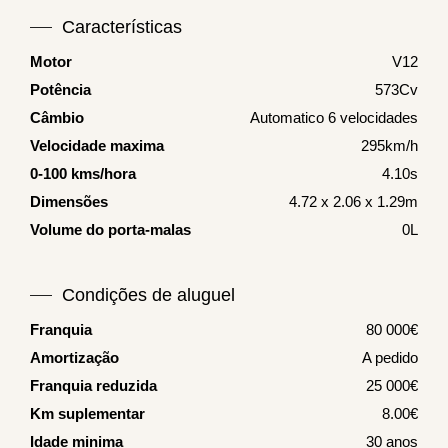
Características
Motor
V12
Potência
573Cv
Câmbio
Automatico 6 velocidades
Velocidade maxima
295km/h
0-100 kms/hora
4.10s
Dimensões
4.72 x 2.06 x 1.29m
Volume do porta-malas
0L
Condições de aluguel
Franquia
80 000€
Amortização
A pedido
Franquia reduzida
25 000€
Km suplementar
8.00€
Idade minima
30 anos